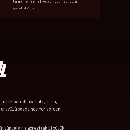
tamamen şeffaf ve adil oyun sonuçları
garantilenir.
L
i tek çatı altında buluşturan,
miş arayüzü sayesinde her yerden
n güncel giriş adresi takibi büyük