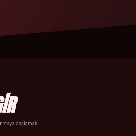
IR
zanmaya başlamak