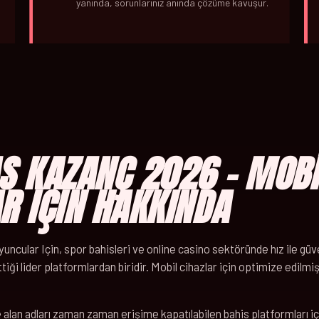
yanında, sorunlarınız anında çözüme kavuşur.
S KAZANÇ 2026 - MOBI
R IÇIN HAKKINDA
cular Için, spor bahisleri ve online casino sektöründe hız ile güven
tiği lider platformlardan biridir. Mobil cihazlar için optimize edil
lan adları zaman zaman erişime kapatılabilen bahis platformları içi