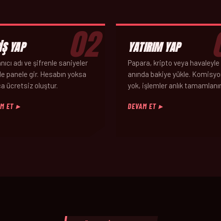
02
IŞ YAP
YATIRIM YAP
nıcı adı ve şifrenle saniyeler
Papara, kripto veya havaleyle
de panele gir. Hesabın yoksa
anında bakiye yükle. Komisy
ca ücretsiz oluştur.
yok, işlemler anlık tamamlanır
M ET ▸
DEVAM ET ▸