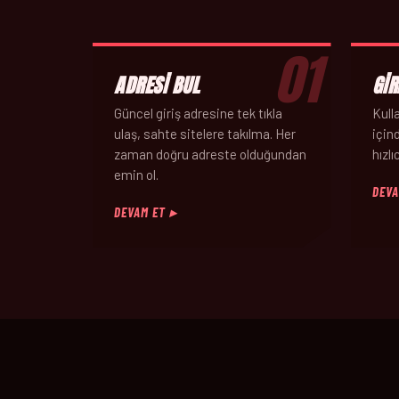
01
ADRESI BUL
GIR
Güncel giriş adresine tek tıkla
Kulla
ulaş, sahte sitelere takılma. Her
için
zaman doğru adreste olduğundan
hızlı
emin ol.
DEVA
DEVAM ET ▸