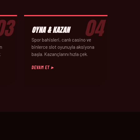
03
04
OYNA & KAZAN
Spor bahisleri, canlı casino ve
on
binlerce slot oyunuyla aksiyona
.
başla. Kazançlarını hızla çek.
DEVAM ET ▸