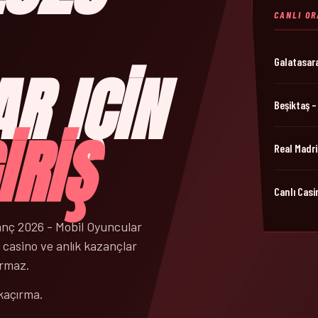
CANLI O
Galatasar
R IÇIN
Beşiktaş 
IRIŞ
Real Madri
Canlı Casi
anç 2026 - Mobil Oyuncular
ı casino ve anlık kazançlar
urmaz.
 kaçırma.